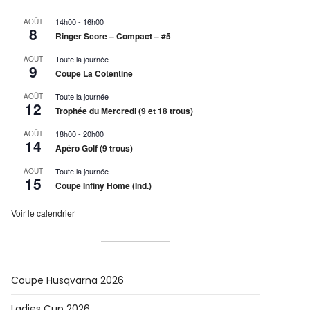
14h00
-
16h00
AOÛT
8
Ringer Score – Compact – #5
Toute la journée
AOÛT
9
Coupe La Cotentine
Toute la journée
AOÛT
12
Trophée du Mercredi (9 et 18 trous)
18h00
-
20h00
AOÛT
14
Apéro Golf (9 trous)
Toute la journée
AOÛT
15
Coupe Infiny Home (Ind.)
Voir le calendrier
Coupe Husqvarna 2026
Ladies Cup 2026