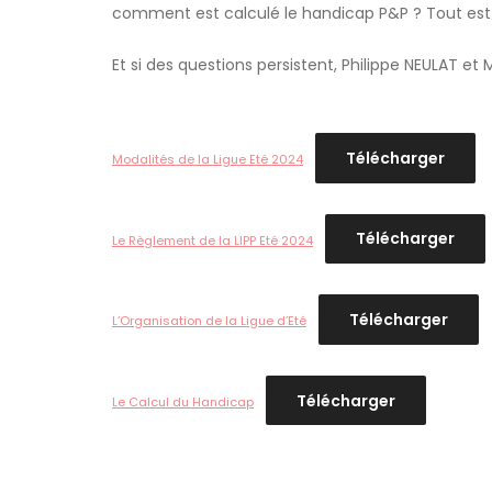
comment est calculé le handicap P&P ? Tout est d
Et si des questions persistent, Philippe NEULAT et
Télécharger
Modalités de la Ligue Eté 2024
Télécharger
Le Règlement de la LIPP Eté 2024
Télécharger
L’Organisation de la Ligue d’Eté
Télécharger
Le Calcul du Handicap