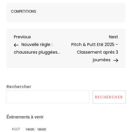
COMPETITIONS
Navigation
Previous
Next
Previous
Next
Post
Post
Nouvelle règle :
Pitch & Putt Eté 2025 –
de
chaussures pluggées…
Classement après 3
journées
l’article
Rechercher
RECHERCHER
Évènements à venir
14h00
-
16h00
AOÛT