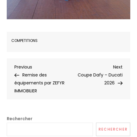
COMPETITIONS
Navigation
Previous
Next
Previous
Next
Post
Post
Remise des
Coupe Dafy – Ducati
de
équipements par ZEFYR
2026
IMMOBILIER
l’article
Rechercher
RECHERCHER