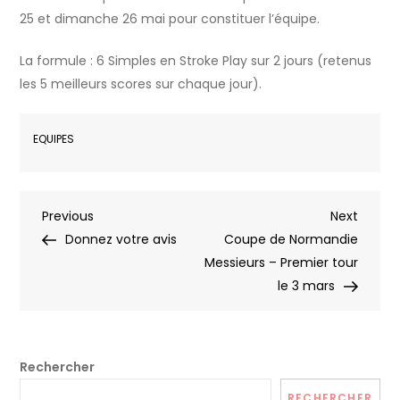
25 et dimanche 26 mai pour constituer l’équipe.
La formule : 6 Simples en Stroke Play sur 2 jours (retenus
les 5 meilleurs scores sur chaque jour).
EQUIPES
Navigation
Previous
Next
Previous
Next
Post
Post
Donnez votre avis
Coupe de Normandie
de
Messieurs – Premier tour
le 3 mars
l’article
Rechercher
RECHERCHER