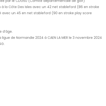
sée par le CDG50 (Comité départementale de golf)
n à la Côte Des Isles avec un 42 net stableford (86 en stroke
G avec un 45 en net stableford (90 en stroke play score
e d’âge.
e la ligue de Normandie 2024 à CAEN LA MER le 3 novembre 2024
4G.