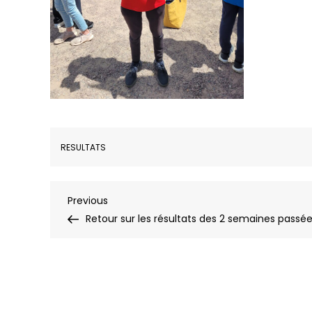
RESULTATS
Navigation
Previous
Previous
Post
Retour sur les résultats des 2 semaines passé
de
l’article