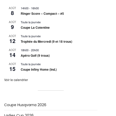
14h00
-
16h00
AOÛT
8
Ringer Score – Compact – #5
Toute la journée
AOÛT
9
Coupe La Cotentine
Toute la journée
AOÛT
12
Trophée du Mercredi (9 et 18 trous)
18h00
-
20h00
AOÛT
14
Apéro Golf (9 trous)
Toute la journée
AOÛT
15
Coupe Infiny Home (Ind.)
Voir le calendrier
Coupe Husqvarna 2026
Ladies Cup 2026