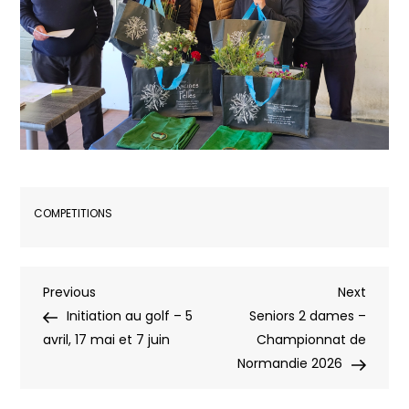
COMPETITIONS
Navigation
Previous
Next
Previous
Next
Post
Post
Initiation au golf – 5
Seniors 2 dames –
de
avril, 17 mai et 7 juin
Championnat de
Normandie 2026
l’article