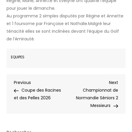
Régine, Marie, Annette et Evelyne ont qualifié l’équipe
pour jouer le dimanche.
Au programme 2 simples disputés par Régine et Annette
et 1 foursome par Françoise et Nathalie.Malgré leur
ténacité elles se sont inclinées devant l’équipe du Golf
de l’Amirauté.
EQUIPES
Navigation
Previous
Next
Previous
Next
Post
Post
Coupe des Racines
Championnat de
de
et des Pelles 2026
Normandie Séniors 2
Messieurs
l’article