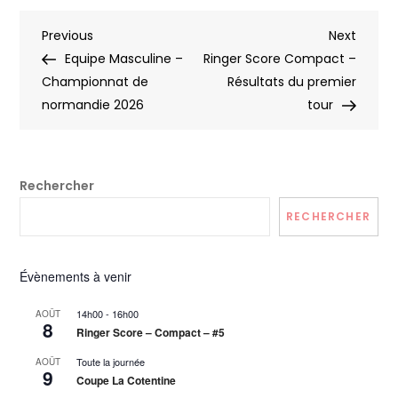
Navigation
Previous
Next
Previous
Next
Post
Post
Equipe Masculine –
Ringer Score Compact –
de
Championnat de
Résultats du premier
normandie 2026
tour
l’article
Rechercher
RECHERCHER
Évènements à venir
14h00
-
16h00
AOÛT
8
Ringer Score – Compact – #5
Toute la journée
AOÛT
9
Coupe La Cotentine