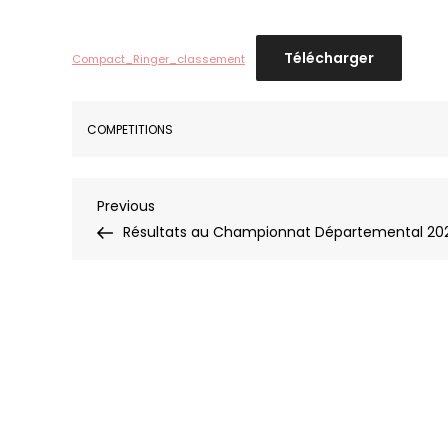
Télécharger
Compact_Ringer_classement
COMPETITIONS
Navigation
Previous
Previous
Post
Résultats au Championnat Départemental 20
de
l’article